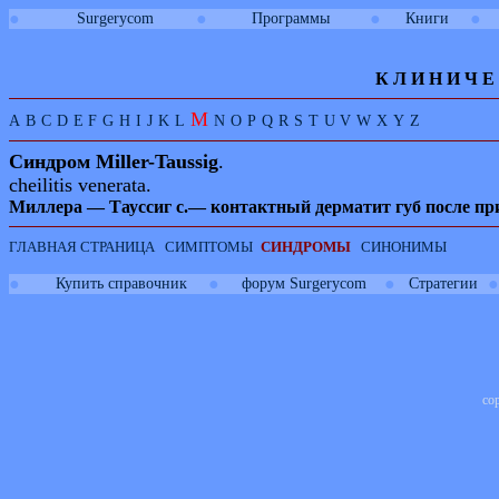
●
●
●
●
Surgerycom
Программы
Книги
К Л И
Н
И
Ч
Е
M
A
B
C
D
E
F
G
H
I
J
K
L
N
O
P
Q
R
S
T
U
V
W
X
Y
Z
Синдром
Miller-
Taussig
.
cheilitis venerata.
Миллера — Тауссиг с.— контактный дерматит губ после пр
ГЛАВНАЯ СТРАНИЦА
СИМПТОМЫ
СИНДРОМЫ
СИНОНИМЫ
●
●
●
●
Купить справочник
форум Surgerycom
Стратегии
co