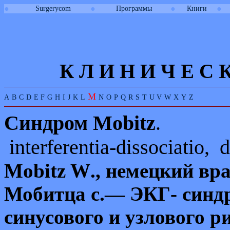
●
●
●
●
Surgerycom
Программы
Книги
К Л И
Н
И
Ч
Е
С
M
A
B
C
D
E
F
G
H
I
J
K
L
N
O
P
Q
R
S
T
U
V
W
X
Y
Z
Синдром
Mobitz
.
interferentia-dissociatio, d
Mobitz
W
., немецкий вра
Мобитца с.— ЭКГ- синд
синусового и узлового р