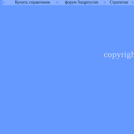
●
●
●
●
Купить справочник
форум Surgerycom
Стратегии
copyrig