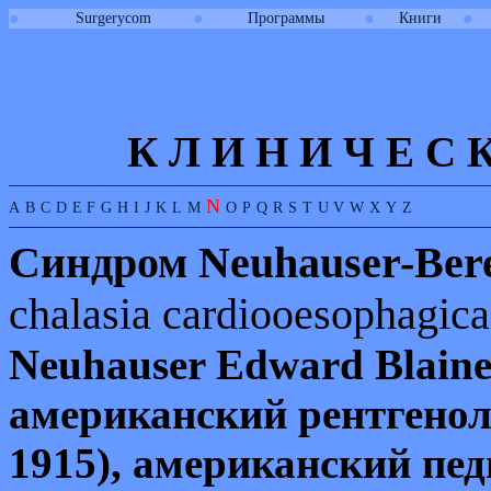
●
●
●
●
Surgerycom
Программы
Книги
К Л И
Н
И
Ч
Е
С
N
A
B
C
D
E
F
G
H
I
J
K
L
M
O
P
Q
R
S
T
U
V
W
X
Y
Z
Синдром
Neuhauser-Ber
chalasia
cardiooesophagica
Neuhauser
Edward
Blain
американский рентгено
1915), американский пед