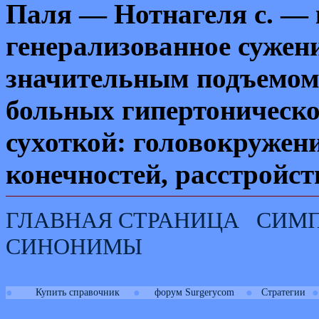
Паля — Нотнагеля с. —
генерализованное сужени
значительным подъемом 
больных гипертоническо
сухоткой: головокружени
конечностей, расстройст
ГЛАВНАЯ СТРАНИЦА
СИМ
СИНОНИМЫ
●
●
●
●
Купить справочник
форум Surgerycom
Стратегии