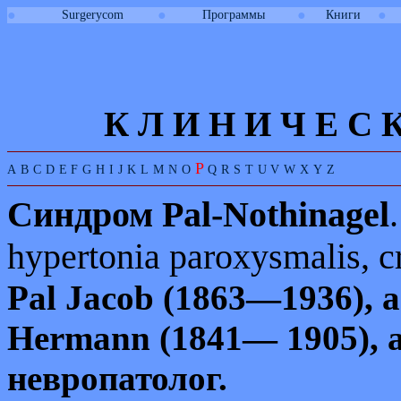
●
●
●
●
Surgerycom
Программы
Книги
К Л И
Н
И
Ч
Е
С
P
A
B
C
D
E
F
G
H
I
J
K
L
M
N
O
Q
R
S
T
U
V
W
X
Y
Z
Синдром
Pal-Nothinagel
.
hypertonia paroxysmalis, cr
Pal
Jacob
(1863—1936), 
Hermann
(1841— 1905), 
невропатолог.