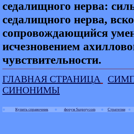
седалищного нерва: силь
седалищного нерва, вско
сопровождающийся умен
исчезновением ахиллово
чувствительности.
ГЛАВНАЯ СТРАНИЦА
СИМ
СИНОНИМЫ
●
●
●
●
Купить справочник
форум Surgerycom
Стратегии