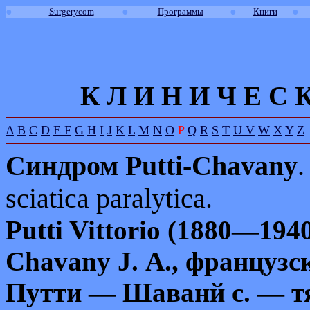
●
●
●
●
Surgerycom
Программы
Книги
К Л И
Н
И
Ч
Е
С
A
B
C
D
E
F
G
H
I
J
K
L
M
N
O
P
Q
R
S
T
U
V
W
X
Y
Z
Синдром
Putti-Chavany
.
sciatica
paralytica
.
Putti
Vittorio
(1880—1940)
Chavany
J
. А., французс
Путти — Шаванй с. — т