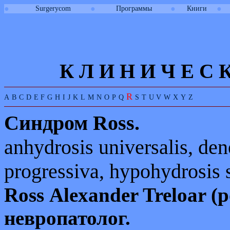
●
●
●
●
Surgerycom
Программы
Книги
К Л И
Н
И
Ч
Е
С
R
A
B
C
D
E
F
G
H
I
J
K
L
M
N
O
P
Q
S
T
U
V
W
X
Y
Z
Синдром
Ross.
anhydrosis universalis, den
progressiva, hypohydrosis 
Ross
Alexander Treloar
(р
невропатолог.