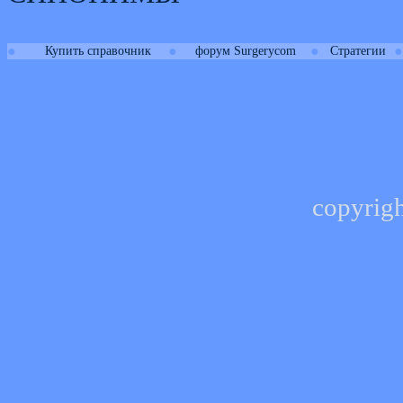
●
●
●
●
Купить справочник
форум Surgerycom
Стратегии
copyrig