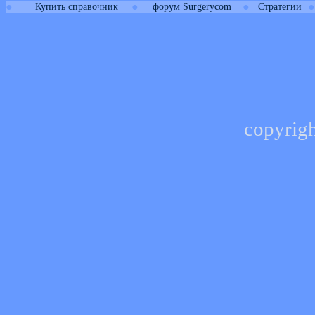
●
●
●
●
Купить справочник
форум Surgerycom
Стратегии
copyrig