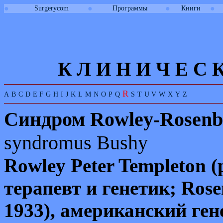
●
●
●
●
Surgerycom
Программы
Книги
К Л И
Н
И
Ч
Е
С
R
A
B
C
D
E
F
G
H
I
J
K
L
M
N
O
P
Q
S
T
U
V
W
X
Y
Z
Синдром
Rowley-Rosenb
syndromus
Bushy
Rowley
Peter
Templeton
(
терапевт и генетик;
Rose
1933), американский ген