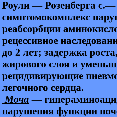
Роули — Розенберга с.—
симптомокомплекс нару
реабсорбции аминокисло
рецессивное наследовани
до 2 лет; задержка рост
жирового слоя и уменьш
рецидивирующие пневмон
легочного сердца.
Моча
— гипераминоацид
нарушения функции поче