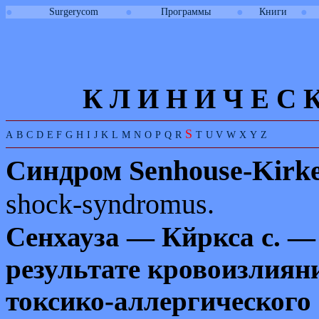
●
●
●
●
Surgerycom
Программы
Книги
К Л И
Н
И
Ч
Е
С
S
A
B
C
D
E
F
G
H
I
J
K
L
M
N
O
P
Q
R
T
U
V
W
X
Y
Z
Синдром
Senhouse-Kirk
shock
-
syndromus
.
Сенхауза — Кйркса с. —
результате кровоизлиян
токсико-аллергического