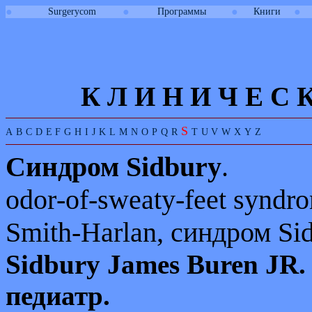
●
●
●
●
Surgerycom
Программы
Книги
К Л И
Н
И
Ч
Е
С
S
A
B
C
D
E
F
G
H
I
J
K
L
M
N
O
P
Q
R
T
U
V
W
X
Y
Z
Синдром
Sidbury
.
odor
-
of
-
sweaty
-
feet
syndr
Smith-Harlan
, синдром
Si
Sidbury
James
Buren
JR
.
педиатр.