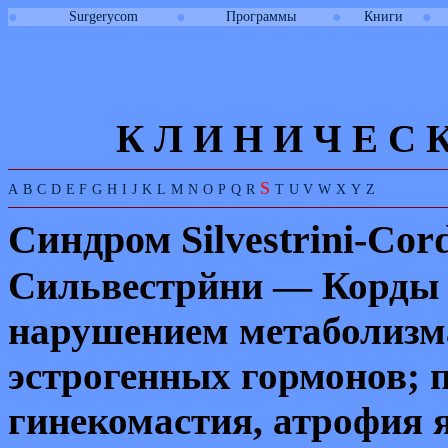
●
●
●
●
Surgerycom
Программы
Книги
К Л И
Н
И
Ч
Е
С
S
A
B
C
D
E
F
G
H
I
J
K
L
M
N
O
P
Q
R
T
U
V
W
X
Y
Z
Синдром
Silvestrini
-
Cord
Сильвестрйни — Корды с
нарушением метаболизм
эстрогенных гормонов; 
гинекомастия, атрофия 