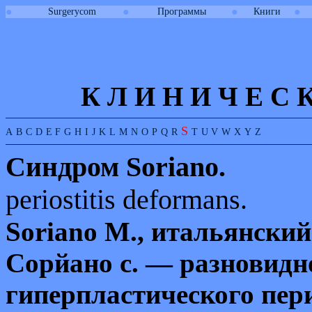
●
●
●
●
Surgerycom
Программы
Книги
К Л И
Н
И
Ч
Е
С
S
A
B
C
D
E
F
G
H
I
J
K
L
M
N
O
P
Q
R
T
U
V
W
X
Y
Z
Синдром
Soriano
.
periostitis
deformans
.
Soriano
M
., итальянски
Сорйано с. — разновидн
гиперпластического пер