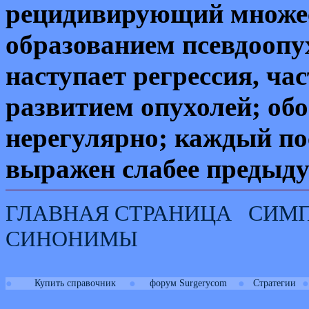
рецидивирующий множес
образованием псевдоопу
наступает регрессия, ча
развитием опухолей; об
нерегулярно; каждый п
выражен слабее предыду
ГЛАВНАЯ СТРАНИЦА
СИМ
СИНОНИМЫ
●
●
●
●
Купить справочник
форум Surgerycom
Стратегии