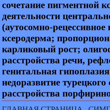
сочетание пигментной к
деятельности центральн
(аутосомно-рецессивное 
ксеродерма; пропорци­о
карликовый рост; олиго
расстройства речи, рефл
генитальная гипоплазия
недоразвитие турецкого
расстройства порфирино
ГЛАВНАЯ СТРАНИЦА
СИМ