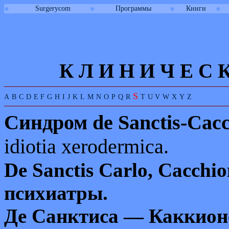
●
●
●
●
Surgerycom
Программы
Книги
К Л И
Н
И
Ч
Е
С
S
A
B
C
D
E
F
G
H
I
J
K
L
M
N
O
P
Q
R
T
U
V
W
X
Y
Z
Синдром
de Sanctis-Cacc
idiotia xerodermica.
De Sanctis Carlo, Cacchi
психиатры
.
Де Санктиса — Каккионе