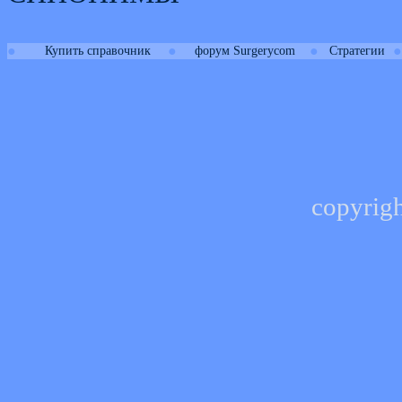
●
●
●
●
Купить справочник
форум Surgerycom
Стратегии
copyrig