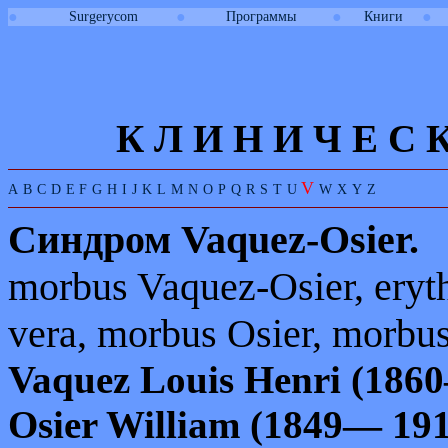
●
●
●
●
Surgerycom
Программы
Книги
К Л И
Н
И
Ч
Е
С
V
A
B
C
D
E
F
G
H
I
J
K
L
M
N
O
P
Q
R
S
T
U
W
X
Y
Z
Синдром
Vaquez
-
Osier.
morbus Vaquez
-
Osier, ery
vera, morbus Osier, morbu
Vaquez Louis Henri
(186
Osier William
(1849— 191