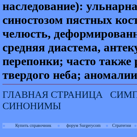
наследование): ульнарна
синостозом пястных кос
челюсть, деформированн
средняя диастема, анте
перепонки; часто также
твердого неба; аномалии
ГЛАВНАЯ СТРАНИЦА
СИМ
СИНОНИМЫ
●
●
●
●
Купить справочник
форум Surgerycom
Стратегии