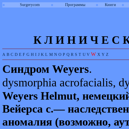
●
●
●
●
Surgerycom
Программы
Книги
К Л И
Н
И
Ч
Е
С
W
A
B
C
D
E
F
G
H
I
J
K
L
M
N
O
P
Q
R
S
T
U
V
X
Y
Z
Синдром
Weyers
.
dysmorphia acrofacialis, dy
Weyers Helmut,
немецкий
Вейерса с.— наследстве
аномалия (возможно, ау