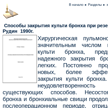
В начало
Разделы
►
►
Способы закрытия культи бронха при резе
Рудин 19
90г.
Хирургическая пульмоно
значительным числом 
культи бронха, пред
надежного закрытия бр
легких. Постоянно про
новых, более эффек
закрытия культи бронха
неудовлетворенност
существующих способов. Несостоя
бронха и бронхиальные свищи продол
послеоперационном периоде, отри