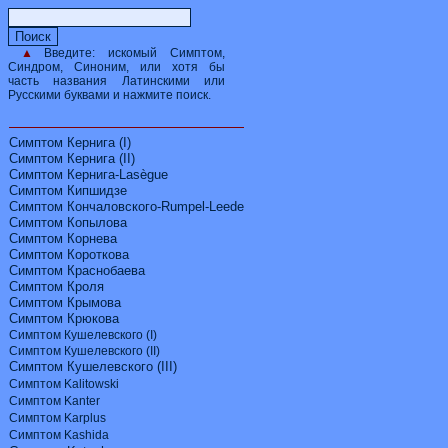
▲
Введите:
искомый Симптом,
Синдром, Синоним, или хотя бы
часть названия Латинскими или
Русскими буквами и нажмите поиск.
Симптом Кернига (I)
Симптом Кернига (II)
Симптом Кернига-Lasègue
Симптом Кипшидзе
Симптом Кончаловского-Rumpel-Leede
Симптом Копылова
Симптом Корнева
Симптом Короткова
Симптом Краснобаева
Симптом Кроля
Симптом Крымова
Симптом Крюкова
Симптом Кушелевского
(I)
Симптом Кушелевского
(II)
Симптом Кушелевского (
III
)
Симптом Kalitowski
Симптом Kanter
Симптом Karplus
Симптом Kashida